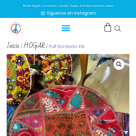
Moda hippie, accesorios, calzado, hogar, artículos místicos, rastas.
Síguenos en Instagram
Inicio
HOGAR
/
/ Puff Bordado XXL