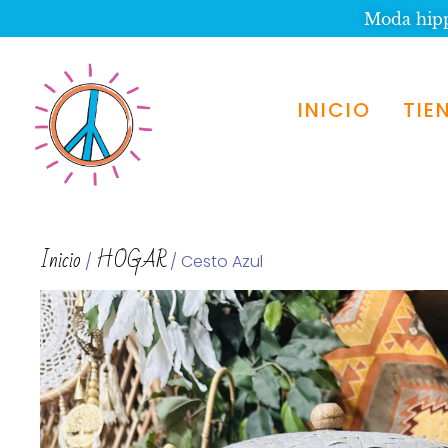
Moda hippi
INICIO
TIE
Inicio
HOGAR
/
/ Cesto Azul