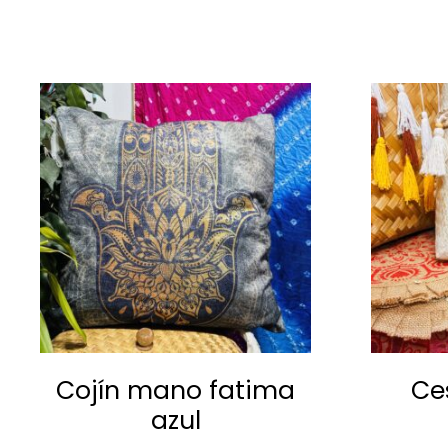
P
Cojín mano fatima
Ce
azul