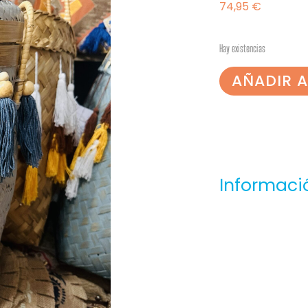
74,95
€
Hay existencias
AÑADIR A
Informaci