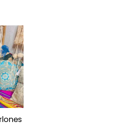
os
rlones