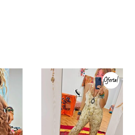
os
¡Oferta!