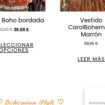
a Boho bordada
Vestido
CarolBohem
42,00
€
36,00
€
Marrón
89,95
€
ELECCIONAR
OPCIONES
LEER MÁS
♡
𝐵𝑜𝒽𝑒𝓂𝒾𝒶𝓃
𝒮𝓉𝓎𝓁𝑒
♡
Para ofrecer las me