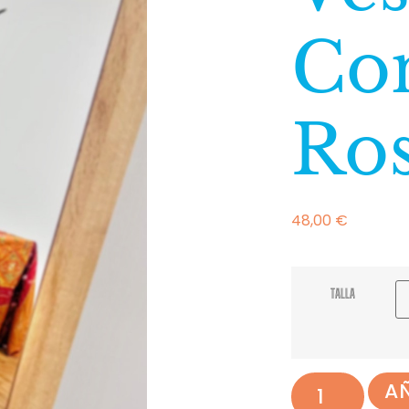
Co
Ro
48,00
€
TALLA
AÑ