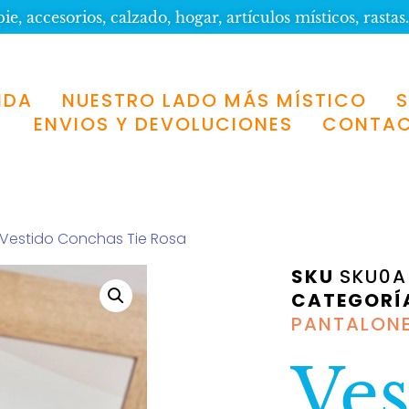
e, accesorios, calzado, hogar, artículos místicos, rastas.
NDA
NUESTRO LADO MÁS MÍSTICO
ENVIOS Y DEVOLUCIONES
CONTA
 Vestido Conchas Tie Rosa
SKU
SKU0A
CATEGORÍ
PANTALON
Ves