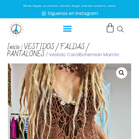
Moda hippie, accesorios, calzado, hogar, artículos místicos, rastas.
Síguenos en Instagram
Inicio
VESTIDOS / FALDAS /
/
PANTALONES
/ Vestido CarolBohemian Marrón