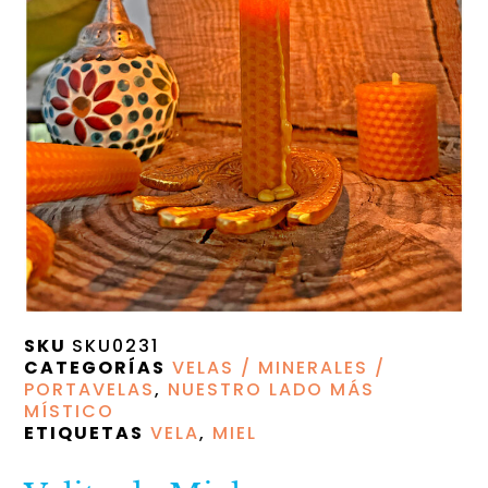
SKU
SKU0231
CATEGORÍAS
VELAS / MINERALES /
PORTAVELAS
,
NUESTRO LADO MÁS
MÍSTICO
ETIQUETAS
VELA
,
MIEL