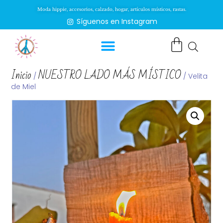
Moda hippie, accesorios, calzado, hogar, artículos místicos, rastas.
Síguenos en Instagram
Inicio
NUESTRO LADO MÁS MÍSTICO
/
/ Velita
de Miel