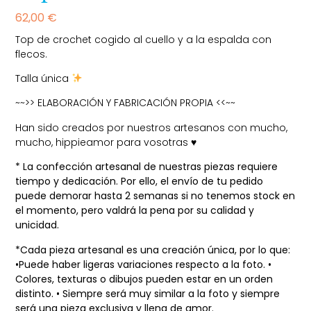
62,00
€
Top de crochet cogido al cuello y a la espalda con
flecos.
Talla única
~~>> ELABORACIÓN Y FABRICACIÓN PROPIA <<~~
Han sido creados por nuestros artesanos
con mucho,
mucho, hippieamor para vosotras
♥️
* La confección artesanal de nuestras piezas requiere
tiempo y dedicación. Por ello, el envío de tu pedido
puede demorar hasta 2 semanas si no tenemos stock en
el momento, pero valdrá la pena por su calidad y
unicidad.
*Cada pieza artesanal es
una creación
única
, por lo
que
:
•Puede haber ligeras variaciones respecto a la foto. •
Colores,
texturas
o dibujos pueden estar en un orden
distinto
. • Siempre
será
muy similar a la foto y siempre
será
una pieza exclusiva
y
llena de amor.