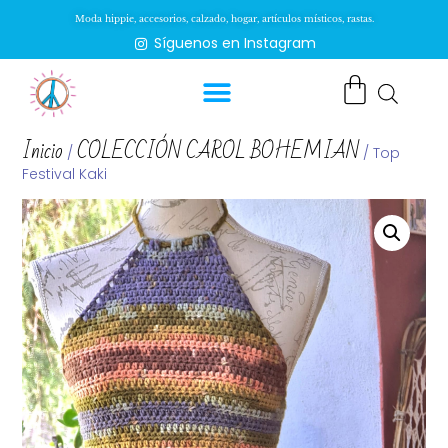
Moda hippie, accesorios, calzado, hogar, artículos místicos, rastas.
Síguenos en Instagram
Inicio
COLECCIÓN CAROL BOHEMIAN
/
/ Top
Festival Kaki