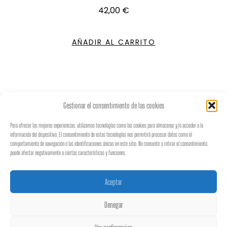
42,00
€
AÑADIR AL CARRITO
Gestionar el consentimiento de las cookies
Para ofrecer las mejores experiencias, utilizamos tecnologías como las cookies para almacenar y/o acceder a la
información del dispositivo. El consentimiento de estas tecnologías nos permitirá procesar datos como el
♡
𝐵𝑜𝒽𝑒𝓂𝒾𝒶𝓃
𝒮𝓉𝓎𝓁𝑒
♡
comportamiento de navegación o las identificaciones únicas en este sitio. No consentir o retirar el consentimiento,
puede afectar negativamente a ciertas características y funciones.
En este lugar solo existe buena
Aceptar
vibra
Denegar