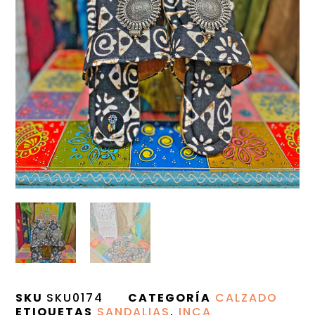
SKU
SKU0174
CATEGORÍA
CALZADO
ETIQUETAS
SANDALIAS
,
INCA