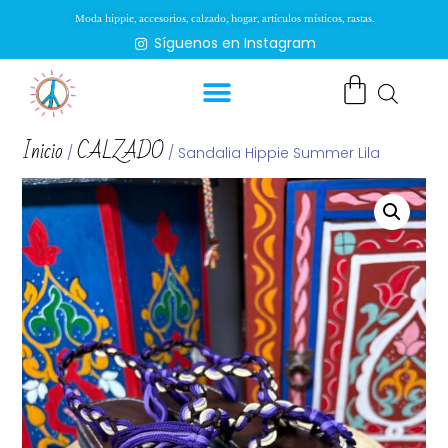
Moda hippie, accesorios, calzado, hogar, artículos místicos, rastas.
Síguenos en Instagram
Inicio
CALZADO
/
/ Sandalia Hippie Summer Lila