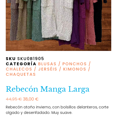
SKU
SKU0B1905
CATEGORÍA
BLUSAS / PONCHOS /
CHALECOS / JERSÉIS / KIMONOS /
CHAQUETAS
Rebecón Manga Larga
44,95
€
38,00
€
Rebecón otoño invierno, con bolsillos delanteros, corte
olgado y desenfadado. Muy suave.