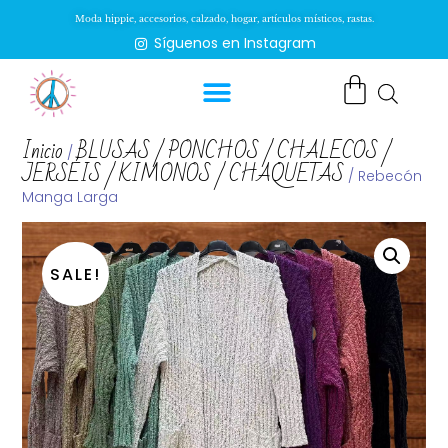
Moda hippie, accesorios, calzado, hogar, artículos místicos, rastas.
Síguenos en Instagram
Inicio
BLUSAS / PONCHOS / CHALECOS /
/
JERSÉIS / KIMONOS / CHAQUETAS
/ Rebecón
Manga Larga
SALE!