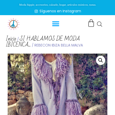
Moda hippie, accesorios, calzado, hogar, artículos místicos, rastas.
Síguenos en Instagram
Inicio
SI HABLAMOS DE MODA
/
IBICENCA...
/ REBECON IBIZA BELLA MALVA