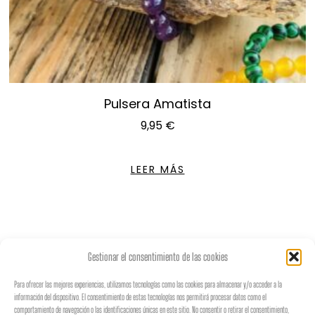
Pulsera Amatista
9,95
€
LEER MÁS
Gestionar el consentimiento de las cookies
Para ofrecer las mejores experiencias, utilizamos tecnologías como las cookies para almacenar y/o acceder a la
información del dispositivo. El consentimiento de estas tecnologías nos permitirá procesar datos como el
♡
𝐵𝑜𝒽𝑒𝓂𝒾𝒶𝓃
𝒮𝓉𝓎𝓁𝑒
♡
comportamiento de navegación o las identificaciones únicas en este sitio. No consentir o retirar el consentimiento,