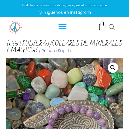
Moda hippie, accesorios, calzado, hogar, artículos místicos, rastas.
Síguenos en Instagram
Inicio
PULSERAS/COLLARES DE MINERALES
/
Y MÁGICOS
/ Pulsera Sugilita