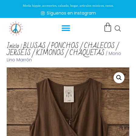
Moda hippie, accesorios, calzado, hogar, artículos místicos, rastas.
Síguenos en Instagram
Inicio
BLUSAS / PONCHOS / CHALECOS /
/
JERSÉIS / KIMONOS / CHAQUETAS
/ Mono
Lino Marrón