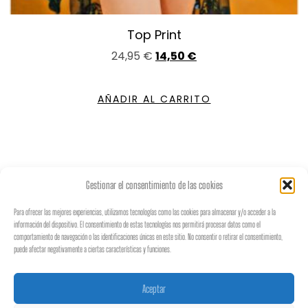
Top Print
24,95
€
14,50
€
AÑADIR AL CARRITO
Gestionar el consentimiento de las cookies
Para ofrecer las mejores experiencias, utilizamos tecnologías como las cookies para almacenar y/o acceder a la
información del dispositivo. El consentimiento de estas tecnologías nos permitirá procesar datos como el
♡
𝐵𝑜𝒽𝑒𝓂𝒾𝒶𝓃
𝒮𝓉𝓎𝓁𝑒
♡
comportamiento de navegación o las identificaciones únicas en este sitio. No consentir o retirar el consentimiento,
puede afectar negativamente a ciertas características y funciones.
En este lugar solo existe buena
Aceptar
vibra