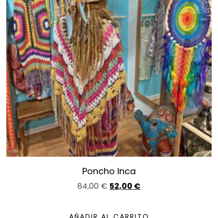
Poncho Inca
84,00
€
52,00
€
AÑADIR AL CARRITO