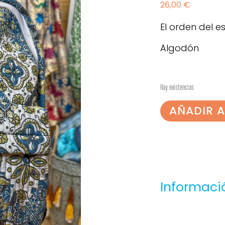
26,00
€
El orden del 
Algodón
Hay existencias
AÑADIR A
Informaci