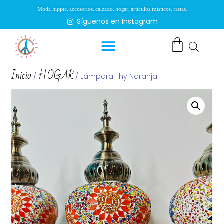
Moda hippie, accesorios, calzado, hogar, artículos místicos, rastas.
Síguenos en Instagram
Inicio
HOGAR
/
/ Lámpara Thy Naranja