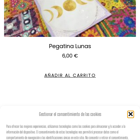
Pegatina Lunas
6,00
€
AÑADIR AL CARRITO
Gestionar el consentimiento de las cookies
Para ofrecer las mejores experiencias, utilizamos tecnologías como las cookies para almacenar y/o acceder a la
información del dispositivo. El consentimiento de estas tecnologías nos permitirá procesar datos como el
♡
𝐵𝑜𝒽𝑒𝓂𝒾𝒶𝓃
𝒮𝓉𝓎𝓁𝑒
♡
comportamiento de navegación o las identificaciones únicas en este sitio. No consentir o retirar el consentimiento,