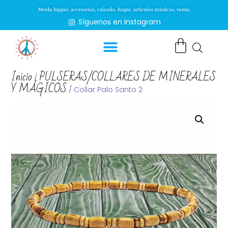
Moda hippie, accesorios, calzado, hogar, artículos místicos, rastas.
Síguenos en Instagram
Inicio
PULSERAS/COLLARES DE MINERALES
/
Y MÁGICOS
/ Collar Palo Santo 2