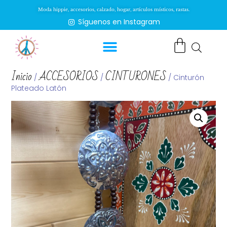
Moda hippie, accesorios, calzado, hogar, artículos místicos, rastas.
Síguenos en Instagram
Inicio
ACCESORIOS
CINTURONES
/
/
/ Cinturón
Plateado Latón