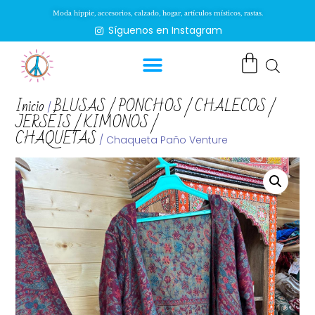
Moda hippie, accesorios, calzado, hogar, artículos místicos, rastas.
Síguenos en Instagram
Inicio
BLUSAS / PONCHOS / CHALECOS /
/
JERSÉIS / KIMONOS /
CHAQUETAS
/ Chaqueta Paño Venture