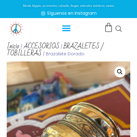
Moda hippie, accesorios, calzado, hogar, artículos místicos, rastas.
Síguenos en Instagram
Inicio
ACCESORIOS
BRAZALETES /
/
/
TOBILLERAS
/ Brazalete Dorado