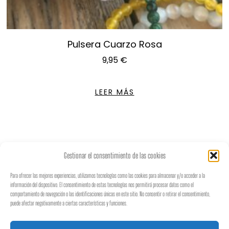
Pulsera Cuarzo Rosa
9,95
€
LEER MÁS
Gestionar el consentimiento de las cookies
Para ofrecer las mejores experiencias, utilizamos tecnologías como las cookies para almacenar y/o acceder a la
información del dispositivo. El consentimiento de estas tecnologías nos permitirá procesar datos como el
♡
𝐵𝑜𝒽𝑒𝓂𝒾𝒶𝓃
𝒮𝓉𝓎𝓁𝑒
♡
comportamiento de navegación o las identificaciones únicas en este sitio. No consentir o retirar el consentimiento,
puede afectar negativamente a ciertas características y funciones.