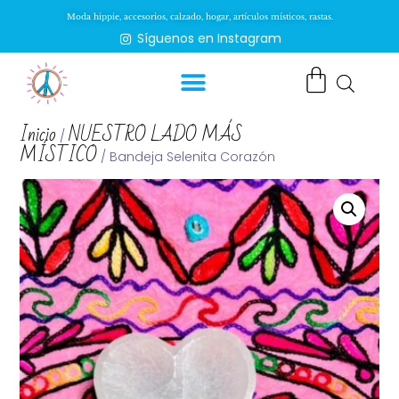
Moda hippie, accesorios, calzado, hogar, artículos místicos, rastas.
Síguenos en Instagram
Inicio
NUESTRO LADO MÁS
/
MÍSTICO
/ Bandeja Selenita Corazón