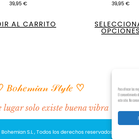
39,95
€
39,95
€
IR AL CARRITO
SELECCION
OPCIONE
♡
𝐵𝑜𝒽𝑒𝓂𝒾𝒶𝓃
𝒮𝓉𝓎𝓁𝑒
♡
Para ofrecer las me
El consentimiento d
este sitio. No conse
 lugar solo existe buena vibra
 Bohemian S.L , Todos los derechos reservados.