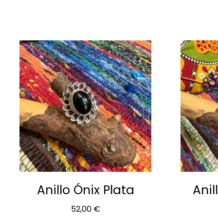
P
Anillo Ónix Plata
Anil
52,00
€