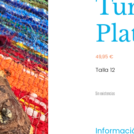
Tu
Pla
49,95
€
Talla 12
Sin existencias
Informaci