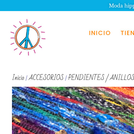
Moda hippi
INICIO
TIE
Inicio
ACCESORIOS
PENDIENTES / ANILLO
/
/