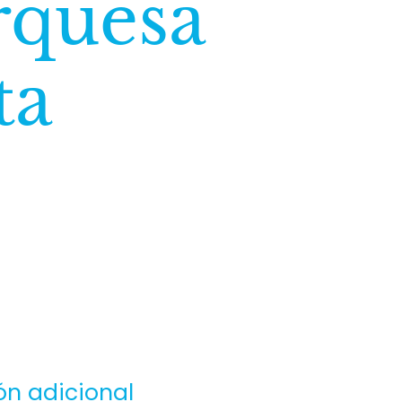
rquesa
ta
ón adicional