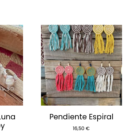
os
 Luna
Pendiente Espiral
ey
16,50
€