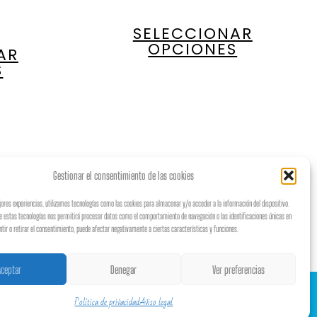
SELECCIONAR
OPCIONES
AR
S
Gestionar el consentimiento de las cookies
jores experiencias, utilizamos tecnologías como las cookies para almacenar y/o acceder a la información del dispositivo.
e estas tecnologías nos permitirá procesar datos como el comportamiento de navegación o las identificaciones únicas en
ntir o retirar el consentimiento, puede afectar negativamente a ciertas características y funciones.
Aceptar
Denegar
Ver preferencias
Política de privacidad
Aviso legal