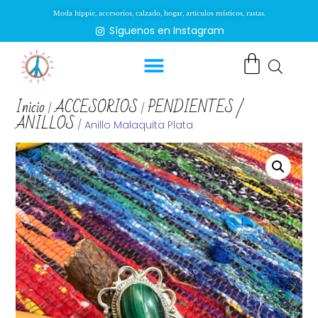
Moda hippie, accesorios, calzado, hogar, artículos místicos, rastas.
Síguenos en Instagram
Inicio
ACCESORIOS
PENDIENTES /
/
/
ANILLOS
/ Anillo Malaquita Plata