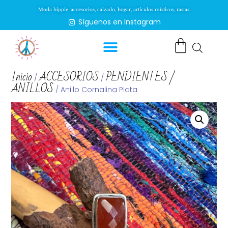
Moda hippie, accesorios, calzado, hogar, artículos místicos, rastas.
Síguenos en Instagram
Inicio
ACCESORIOS
PENDIENTES /
/
/
ANILLOS
/ Anillo Cornalina Plata