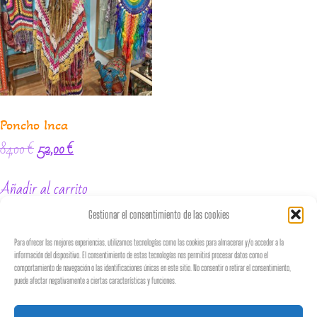
Poncho Inca
84,00
€
52,00
€
Añadir al carrito
Gestionar el consentimiento de las cookies
Para ofrecer las mejores experiencias, utilizamos tecnologías como las cookies para almacenar y/o acceder a la
información del dispositivo. El consentimiento de estas tecnologías nos permitirá procesar datos como el
♡
𝐵𝑜𝒽𝑒𝓂𝒾𝒶𝓃
𝒮𝓉𝓎𝓁𝑒
♡
comportamiento de navegación o las identificaciones únicas en este sitio. No consentir o retirar el consentimiento,
puede afectar negativamente a ciertas características y funciones.