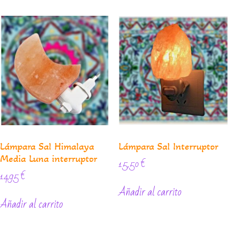
Lámpara Sal Himalaya
Lámpara Sal Interruptor
Media Luna interruptor
15,50
€
14,95
€
Añadir al carrito
Añadir al carrito