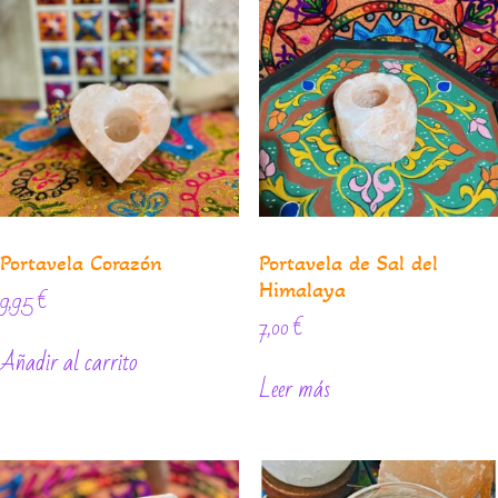
Portavela Corazón
Portavela de Sal del
Himalaya
9,95
€
7,00
€
Añadir al carrito
Leer más