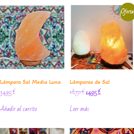
¡Oferta
Lámpara Sal Media Luna
Lámparas de Sal
34,95
€
18,50
€
14,95
€
Añadir al carrito
Leer más