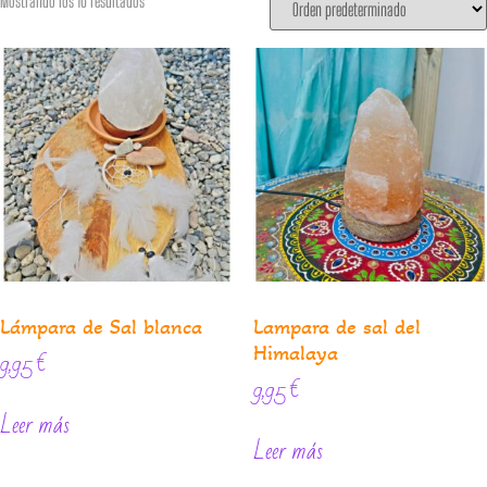
Mostrando los 10 resultados
Lámpara de Sal blanca
Lampara de sal del
Himalaya
9,95
€
9,95
€
Leer más
Leer más