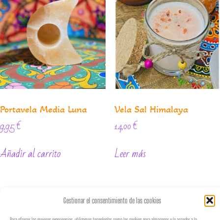
Portavela Media Luna
Vela Sal Himalaya
9,95
€
14,00
€
Añadir al carrito
Leer más
Gestionar el consentimiento de las cookies
♡
𝐵𝑜𝒽𝑒𝓂𝒾𝒶𝓃
𝒮𝓉𝓎𝓁𝑒
♡
Para ofrecer las mejores experiencias, utilizamos tecnologías como las cookies para almacenar y/o acceder a la