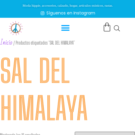
Moda hippie, accesorios, calzado, hogar, artículos místicos, rastas.
Síguenos en Instagram
Inicio
/ Productos etiquetados “SAL DEL HIMALAYA”
SAL DEL
HIMALAYA