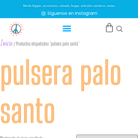
Moda hippie, accesorios, calzado, hogar, artículos místicos, rastas.
Síguenos en Instagram
Inicio
/ Productos etiquetados “pulsera palo santo”
pulsera palo
santo