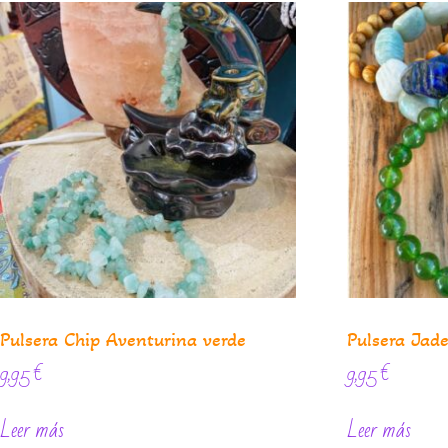
Pulsera Chip Aventurina verde
Pulsera Jad
9,95
€
9,95
€
Leer más
Leer más