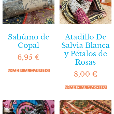
Sahúmo de
Atadillo De
Copal
Salvia Blanca
y Pétalos de
6,95
€
Rosas
AÑADIR AL CARRITO
8,00
€
AÑADIR AL CARRITO