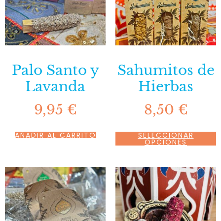
Palo Santo y
Sahumitos de
Lavanda
Hierbas
9,95
€
8,50
€
AÑADIR AL CARRITO
SELECCIONAR
OPCIONES