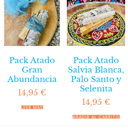
Pack Atado
Pack Atado
Gran
Salvia Blanca,
Abundancia
Palo Santo y
Selenita
14,95
€
14,95
€
LEER MÁS
AÑADIR AL CARRITO