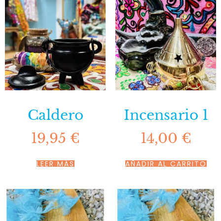
Caldero
Incensario 1
19,95
€
14,00
€
LEER MÁS
AÑADIR AL CARRITO